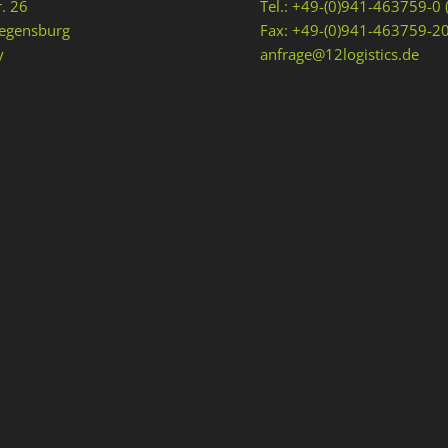
r. 26
Tel.: +49-(0)941-463759-0 
egensburg
Fax: +49-(0)941-463759-2
y
anfrage@12logistics.de