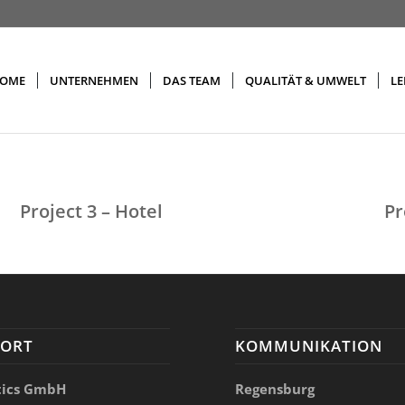
OME
UNTERNEHMEN
DAS TEAM
QUALITÄT & UMWELT
LE
Project 3 – Hotel
Pr
DORT
KOMMUNIKATION
tics GmbH
Regensburg